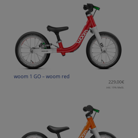
woom 1 GO – woom red
229,00
€
inkl. 19% MwSt.