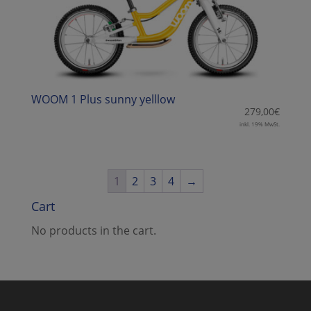
WOOM 1 Plus sunny yelllow
279,00
€
inkl. 19% MwSt.
1
2
3
4
→
Cart
No products in the cart.