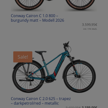
Conway Cairon C 1.0 800 –
burgundy matt – Modell 2026
3.599,95
€
inkl. 19% MwSt.
Sale!
Conway Cairon C 2.0 625 – trapez
– darkpetrol/red – metallic
3.499,95
€
3.199,00
€