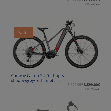
inkl. 19% MwSt.
Sale!
Conway Cairon S 4.0 – trapez –
shadowgrey/red – metallic
3.999,95
€
3.599,00
€
inkl. 19% MwSt.