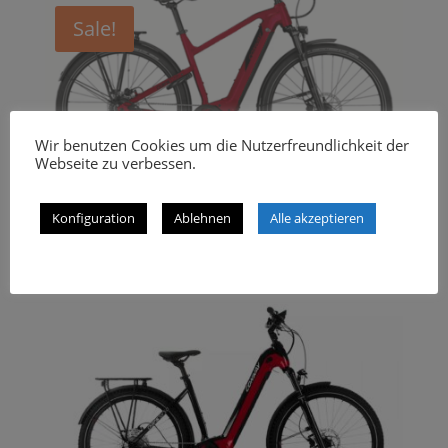
Sale!
Wir benutzen Cookies um die Nutzerfreundlichkeit der
Webseite zu verbessen.
Conway Cairon T 5.0 – Trapez –
Konfiguration
Ablehnen
Alle akzeptieren
red/black metallic
3.899,95
€
3.499,00
€
inkl. 19% MwSt.