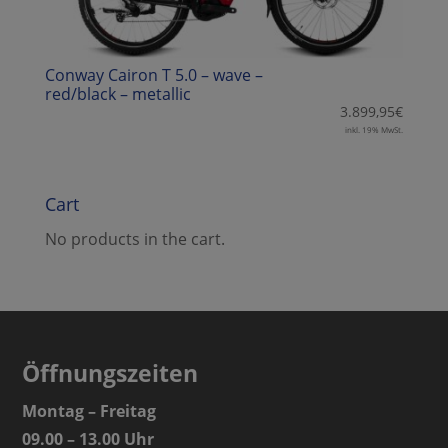
Conway Cairon T 5.0 – wave –
red/black – metallic
3.899,95
€
inkl. 19% MwSt.
Cart
No products in the cart.
Öffnungszeiten
Montag – Freitag
09.00 – 13.00 Uhr