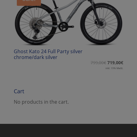
Ghost Kato 24 Full Party silver
chrome/dark silver
799,00
€
719,00
€
inkl. 19% MwSt.
Cart
No products in the cart.