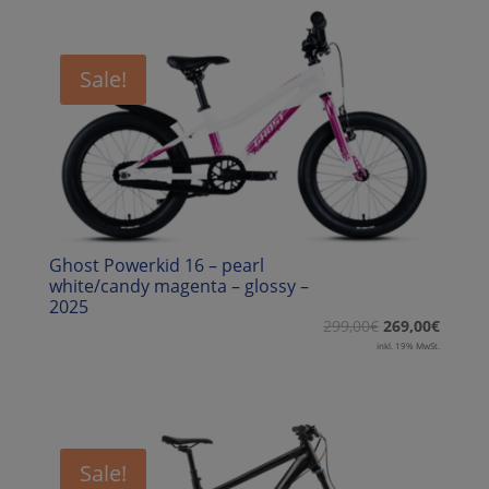
Sale!
Ghost Powerkid 16 – pearl
white/candy magenta – glossy –
2025
299,00
€
269,00
€
inkl. 19% MwSt.
Sale!