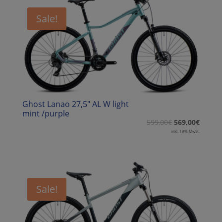
Sale!
Ghost Lanao 27,5″ AL W light
mint /purple
599,00
€
569,00
€
inkl. 19% MwSt.
Sale!