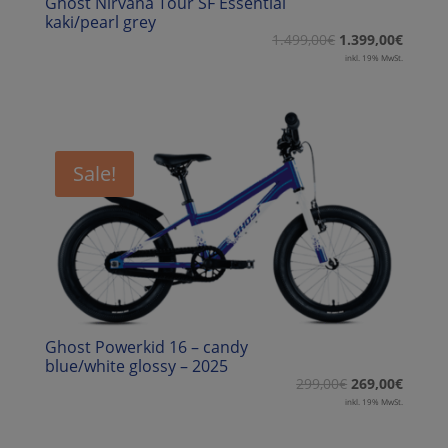
Ghost Nirvana Tour SF Essential
kaki/pearl grey
1.499,00
€
1.399,00
€
inkl. 19% MwSt.
Sale!
Ghost Powerkid 16 – candy
blue/white glossy – 2025
299,00
€
269,00
€
inkl. 19% MwSt.