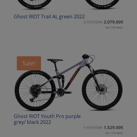
Ghost RIOT Trail AL green 2022
2.599,00
€
2.079,00
€
inkl. 19% MwSt.
Sale!
Ghost RIOT Youth Pro purple
grey/ black 2022
1.699,00
€
1.529,00
€
inkl. 19% MwSt.