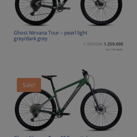
Ghost Nirvana Tour – pearl light
grey/dark grey
1.399,00
€
1.259,00
€
inkl. 19% MwSt.
Sale!