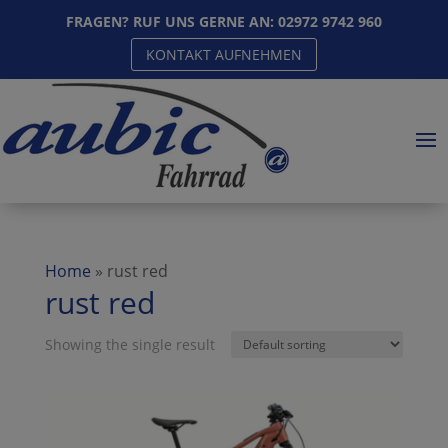
FRAGEN? RUF UNS GERNE AN:
02972 9742 960
KONTAKT AUFNEHMEN
Home
»
rust red
rust red
Showing the single result