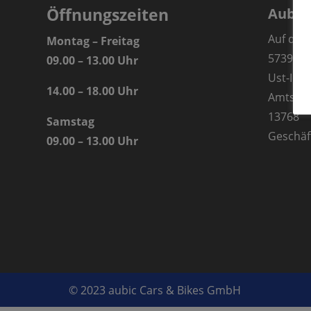
Öffnungszeiten
Aubic
Auf der
Montag – Freitag
57392 S
09.00 – 13.00 Uhr
Ust-IdN
14.00 – 18.00 Uhr
Amtsger
13768
Samstag
Geschäf
09.00 – 13.00 Uhr
© 2023 aubic Cars & Bikes GmbH