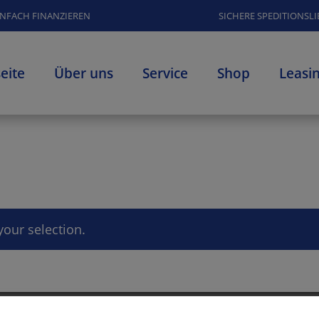
NFACH FINANZIEREN
SICHERE SPEDITIONSL
seite
Über uns
Service
Shop
Leasi
our selection.