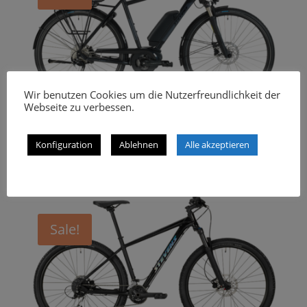
Wir benutzen Cookies um die Nutzerfreundlichkeit der
Webseite zu verbessen.
Stevens E-Molveno Gent Black
2022
2.299,00
€
1.799,00
€
Konfiguration
Ablehnen
Alle akzeptieren
inkl. 19% MwSt.
Sale!