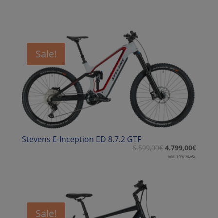
Sale!
Stevens E-Inception ED 8.7.2 GTF
6.599,00
€
4.799,00
€
inkl. 19% MwSt.
Sale!