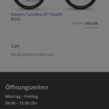
Stevens Taniwha 29″ Stealth
Black
949,00
€
859,00
€
inkl. 19% MwSt.
Cart
No products in the cart.
Öffnungszeiten
Montag – Freitag
09.00 – 13.00 Uhr