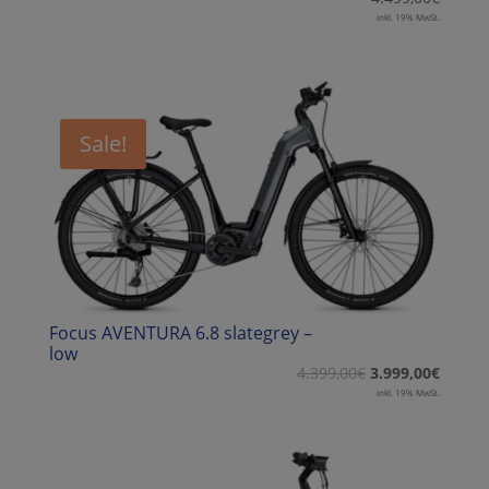
inkl. 19% MwSt.
Sale!
Focus AVENTURA 6.8 slategrey –
low
4.399,00
€
3.999,00
€
inkl. 19% MwSt.