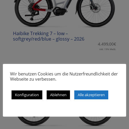
Haibike Trekking 7 – low –
softgrey/red/blue – glossy – 2026
4.499,00
€
inkl. 19% MwSt.
Wir benutzen Cookies um die Nutzerfreundlichkeit der
Webseite zu verbessen.
Konfiguration
Ablehnen
Alle akzeptieren