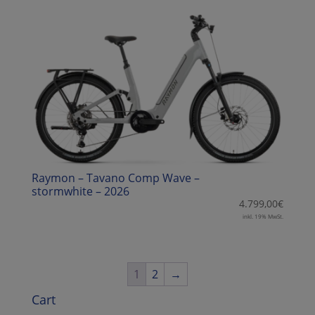
Raymon – Tavano Comp Wave –
stormwhite – 2026
4.799,00
€
inkl. 19% MwSt.
1
2
→
Cart