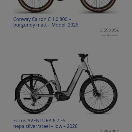
Conway Cairon C 1.0 800 –
burgundy matt – Modell 2026
3.599,95
€
inkl. 19% MwSt.
Focus AVENTURA 6.7 FS –
nepalsilver/steel – low – 2026
4.499,00
€