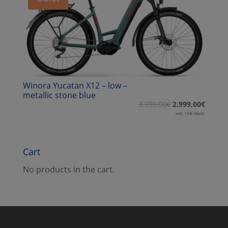
Winora Yucatan X12 – low –
metallic stone blue
3.999,00
€
2.999,00
€
inkl. 19% MwSt.
Cart
No products in the cart.