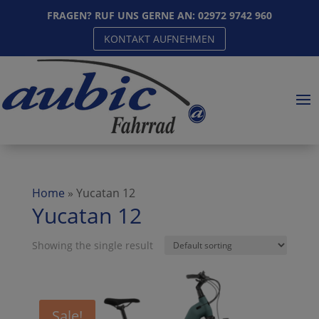
FRAGEN? RUF UNS GERNE AN:
02972 9742 960
KONTAKT AUFNEHMEN
Home
»
Yucatan 12
Yucatan 12
Showing the single result
Sale!