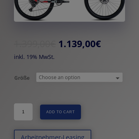
1.399,00
€
1.139,00
€
inkl. 19% MwSt.
Größe
Ghost
ADD TO CART
Kato
FS
light
grey/riot
Arbeitnehmer-Leasing