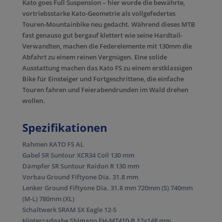
Kato goes Full Suspension – hier wurde die bewährte,
vortriebsstarke Kato-Geometrie als vollgefedertes
Touren-Mountainbike neu gedacht. Während dieses MTB
fast genauso gut bergauf klettert wie seine Hardtail-
Verwandten, machen die Federelemente mit 130mm die
Abfahrt zu einem reinen Vergnügen. Eine solide
Ausstattung machen das Kato FS zu einem erstklassigen
Bike für Einsteiger und Fortgeschrittene, die einfache
Touren fahren und Feierabendrunden im Wald drehen
wollen.
Spezifikationen
Rahmen KATO FS AL
Gabel SR Suntour XCR34 Coil 130 mm
Dämpfer SR Suntour Raidon R 130 mm
Vorbau Ground Fiftyone Dia. 31.8 mm
Lenker Ground Fiftyone Dia. 31.8 mm 720mm (S) 740mm
(M-L) 780mm (XL)
Schaltwerk SRAM SX Eagle 12-S
Hinterradnabe Shimano FH-MT410-B 12×148 mm