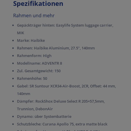
Spezifikationen
Rahmen und mehr
Gepäckträger hinten:
Easylife System luggage carrier,
MIK
Marke:
Haibike
Rahmen:
Haibike Aluminium, 27.5″, 140mm
Rahmenform:
High
Modellname:
ADVENTR 8
Zul. Gesamtgewicht:
150
Rahmenhöhe:
50
Gabel:
SR Suntour XCR34-Air-Boost, 2CR, Offset: 44 mm,
140mm
Dämpfer:
RockShox Deluxe Select R 205×57,5mm,
Trunnion, DebonAir
Dynamo:
über Systembatterie
Schutzbleche:
Curana Apollo 75, extra matte black