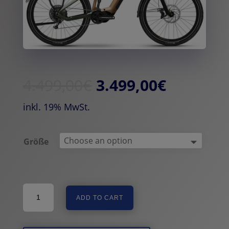
4.499,00
€
3.499,00
€
inkl. 19% MwSt.
Größe
Haibike
ADD TO CART
Adventr
8
-