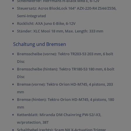
Scheinwerfer:
Herrmans H-Black MR8 E, 6-12V
Steuersatz:
Acros BlockLock 164° AZX-220-R4 ZS44/ZS56,
Semi-Integrated
Rücklicht:
AXA Juno E-Bike, 6-12V
Ständer:
XLC Mooi 18 mm, Max. Length: 333 mm
Schaltung und Bremsen
Bremsscheibe (vorne):
Tektro TR203-53 203 mm, 6 bolt
Disc
Bremsscheibe (hinten):
Tektro TR180-53 180 mm, 6 bolt
Disc
Bremse (vorne):
Tektro Orion HD-M745, 4 pistons, 203
mm
Bremse (hinten):
Tektro Orion HD-M745, 4 pistons, 180
mm
Kettenblatt:
Miranda DM Chainring PW-S2/-X3,
w/protection, 38T
Schalthebel (rechts):
Sram NX X-Actuation Trigger