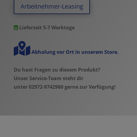
diamant
Arbeitnehmer-Leasing
-
cognac/olive
-
Lieferzeit 5-7 Werktage
matt
-
Modell
Abholung vor Ort in unserem Store.
2026
quantity
Du hast Fragen zu diesem Produkt?
Unser Service-Team steht dir
unter 02972-9742960 gerne zur Verfügung!