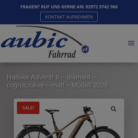
FRAGEN? RUF UNS GERNE AN:
02972 9742 960
KONTAKT AUFNEHMEN
Haibike Adventr 8 – diamant –
cognac/olive – matt – Modell 2026
SALE!