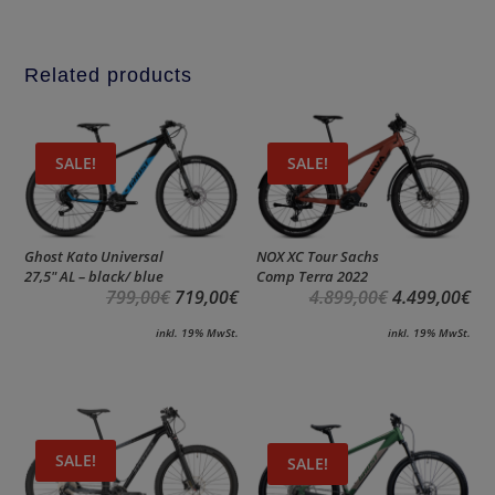
Related products
SALE!
SALE!
Ghost Kato Universal
NOX XC Tour Sachs
27,5″ AL – black/ blue
Comp Terra 2022
799,00
€
719,00
€
4.899,00
€
4.499,00
€
inkl. 19% MwSt.
inkl. 19% MwSt.
SALE!
SALE!