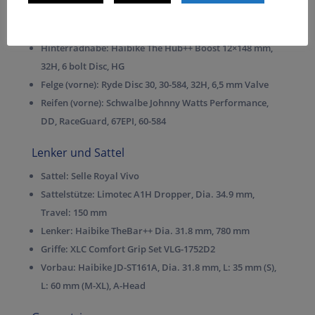
Vorderradnabe:
Haibike The Hub++ Boost 15×110 mm,
32H, 6 bolt Disc
Hinterradnabe:
Haibike The Hub++ Boost 12×148 mm,
32H, 6 bolt Disc, HG
Felge (vorne):
Ryde Disc 30, 30-584, 32H, 6,5 mm Valve
Reifen (vorne):
Schwalbe Johnny Watts Performance,
DD, RaceGuard, 67EPI, 60-584
Lenker und Sattel
Sattel:
Selle Royal Vivo
Sattelstütze:
Limotec A1H Dropper, Dia. 34.9 mm,
Travel: 150 mm
Lenker:
Haibike TheBar++ Dia. 31.8 mm, 780 mm
Griffe:
XLC Comfort Grip Set VLG-1752D2
Vorbau:
Haibike JD-ST161A, Dia. 31.8 mm, L: 35 mm (S),
L: 60 mm (M-XL), A-Head