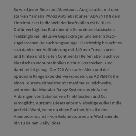
So wird jeder Ride zum Abenteuer. Ausgestattet mit dem
starken Yamaha PW-S2 Antrieb ist unser ADVENTR 8 dein
Eintrittsticket in die Welt der kraftvollen eSUV Bikes.
Dafür verfügt das Rad über die Gene eines klassischen
Trekkingbikes inklusive Gepäckträger und einer StVZO-
zugelassenen Beleuchtungsanlage. Gleichzeitig braucht es
sich dank einer Vollfederung mit 140 mm Travel vorne
und hinten und breiten Continental Reifen aber auch vor
klassischen eMountainbikes nicht zu verstecken. Und
damit nicht genug: Der 720 Wh starke Akku und der
optionale Range Extender verwandeln das ADVENTR 8 in
einen Tourenweltmeister mit maximaler Reichweite,
während das Modular Range System das einfache
Anbringen von Zubehör wie Trinkflaschen und Co.
ermöglicht. Kurzum: Dieses enorm vielseitige eBike ist die
perfekte Wahl, wenn du einen Partner für all deine
Abenteuer suchst – von Geländetouren am Wochenende
hin zu deinen Daily Rides.