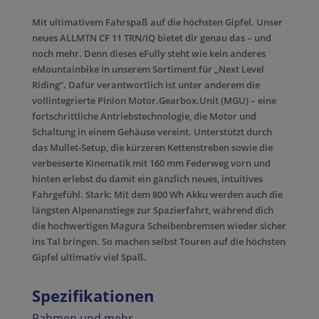
Mit ultimativem Fahrspaß auf die höchsten Gipfel. Unser
neues ALLMTN CF 11 TRN/IQ bietet dir genau das – und
noch mehr. Denn dieses eFully steht wie kein anderes
eMountainbike in unserem Sortiment für „Next Level
Riding“. Dafür verantwortlich ist unter anderem die
vollintegrierte Pinion Motor.Gearbox.Unit (MGU) – eine
fortschrittliche Antriebstechnologie, die Motor und
Schaltung in einem Gehäuse vereint. Unterstützt durch
das Mullet-Setup, die kürzeren Kettenstreben sowie die
verbesserte Kinematik mit 160 mm Federweg vorn und
hinten erlebst du damit ein gänzlich neues, intuitives
Fahrgefühl. Stark: Mit dem 800 Wh Akku werden auch die
längsten Alpenanstiege zur Spazierfahrt, während dich
die hochwertigen Magura Scheibenbremsen wieder sicher
ins Tal bringen. So machen selbst Touren auf die höchsten
Gipfel ultimativ viel Spaß.
Spezifikationen
Rahmen und mehr