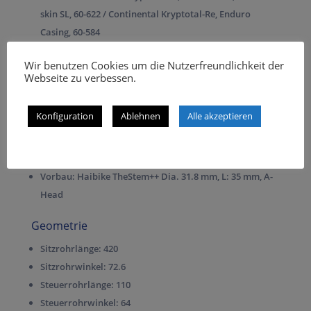
skin SL, 60-622 / Continental Kryptotal-Re, Enduro
Casing, 60-584
Laufradsatz:
DT Swiss H 1900 Spline, 29″, 30 mm, 15×110
Wir benutzen Cookies um die Nutzerfreundlichkeit der
mm, Centerlock
Webseite zu verbessen.
Lenker und Sattel
Konfiguration
Ablehnen
Alle akzeptieren
Sattel:
Selle Royal Vivo
Lenker:
Haibike TheBar++ Dia. 31.8 mm, 780 mm
Griffe:
XLC MTB Grip Set VLG-1751D2
Vorbau:
Haibike TheStem++ Dia. 31.8 mm, L: 35 mm, A-
Head
Geometrie
Sitzrohrlänge:
420
Sitzrohrwinkel:
72.6
Steuerrohrlänge:
110
Steuerrohrwinkel:
64