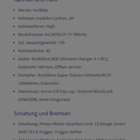
Marke:
Haibike
Rahmen:
Haibike Carbon, 29″
Rahmenform:
High
Modellname:
ALLMTN CF 11 TRN/IQ
Zul. Gesamtgewicht:
135
Rahmenhöhe:
42
Gabel:
RockShox ZEB Ultimate Charger 3.1 RC2,
DebonAir 160 mm, Offset: 44 mm
Dämpfer:
RockShox Super Deluxe Ultimate RC2T
230x60mm, DebonAir
Steuersatz:
Acros ICR Top cup / bottom BlockLock
ZS56/ZS56, Semi-Integrated
Schaltung und Bremsen
Schaltung:
Pinion Motor-Gearbox-Unit, 12 Gänge, Smart
Shift TE1 E-Trigger, Trigger shifter