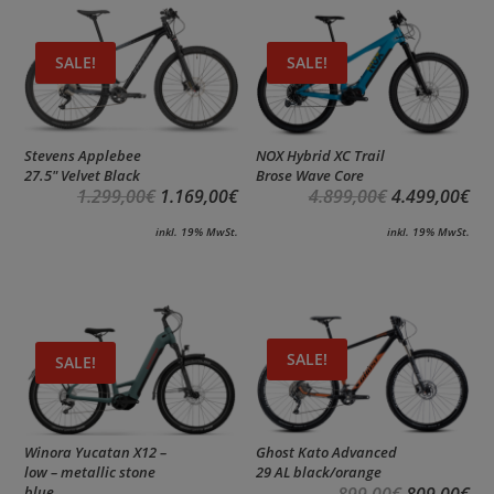
SALE!
SALE!
Stevens Applebee
NOX Hybrid XC Trail
27.5″ Velvet Black
Brose Wave Core
1.299,00
€
1.169,00
€
4.899,00
€
4.499,00
€
inkl. 19% MwSt.
inkl. 19% MwSt.
SALE!
SALE!
Winora Yucatan X12 –
Ghost Kato Advanced
low – metallic stone
29 AL black/orange
899,00
€
809,00
€
blue