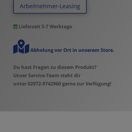
-
Arbeitnehmer-Leasing
rock/carbon/grey
glossy
-
Lieferzeit 5-7 Werktage
Modell
2025
quantity
Abholung vor Ort in unserem Store.
Du hast Fragen zu diesem Produkt?
Unser Service-Team steht dir
unter 02972-9742960 gerne zur Verfügung!