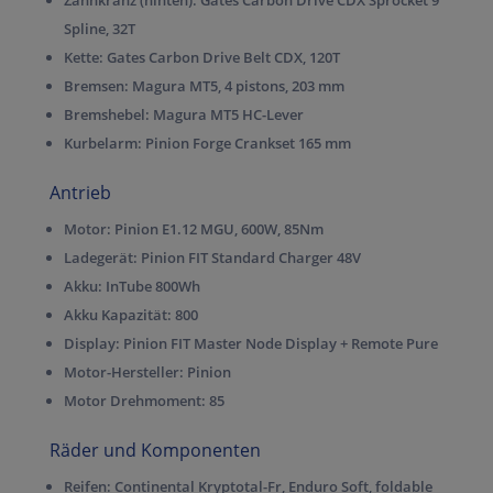
Zahnkranz (hinten):
Gates Carbon Drive CDX Sprocket 9
Spline, 32T
Kette:
Gates Carbon Drive Belt CDX, 120T
Bremsen:
Magura MT5, 4 pistons, 203 mm
Bremshebel:
Magura MT5 HC-Lever
Kurbelarm:
Pinion Forge Crankset 165 mm
Antrieb
Motor:
Pinion E1.12 MGU, 600W, 85Nm
Ladegerät:
Pinion FIT Standard Charger 48V
Akku:
InTube 800Wh
Akku Kapazität:
800
Display:
Pinion FIT Master Node Display + Remote Pure
Motor-Hersteller:
Pinion
Motor Drehmoment:
85
Räder und Komponenten
Reifen:
Continental Kryptotal-Fr, Enduro Soft, foldable