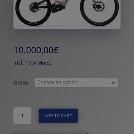
10.000,00
€
inkl. 19% MwSt.
Größe
Haibike
ADD TO CART
AllMtn
CF
11