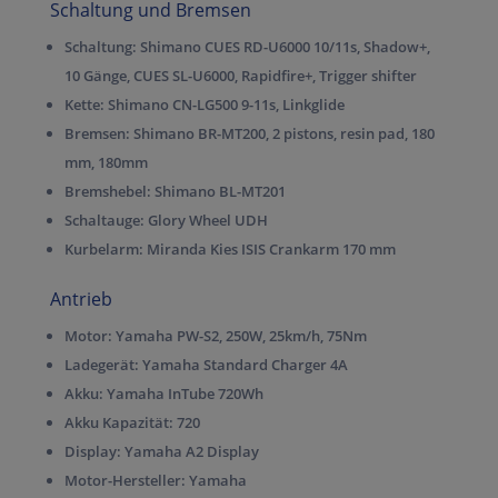
Schaltung und Bremsen
Schaltung:
Shimano CUES RD-U6000 10/11s, Shadow+,
10 Gänge, CUES SL-U6000, Rapidfire+, Trigger shifter
Kette:
Shimano CN-LG500 9-11s, Linkglide
Bremsen:
Shimano BR-MT200, 2 pistons, resin pad, 180
mm, 180mm
Bremshebel:
Shimano BL-MT201
Schaltauge:
Glory Wheel UDH
Kurbelarm:
Miranda Kies ISIS Crankarm 170 mm
Antrieb
Motor:
Yamaha PW-S2, 250W, 25km/h, 75Nm
Ladegerät:
Yamaha Standard Charger 4A
Akku:
Yamaha InTube 720Wh
Akku Kapazität:
720
Display:
Yamaha A2 Display
Motor-Hersteller:
Yamaha