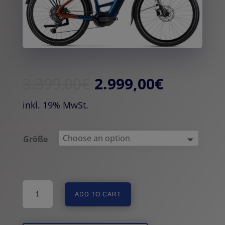
3.399,00
€
2.999,00
€
inkl. 19% MwSt.
Größe
Haibike
ADD TO CART
Trekking
4
-