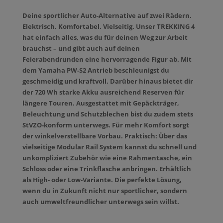
Deine sportlicher Auto-Alternative auf zwei Rädern.
Elektrisch. Komfortabel. Vielseitig. Unser TREKKING 4
hat einfach alles, was du für deinen Weg zur Arbeit
brauchst – und gibt auch auf deinen
Feierabendrunden eine hervorragende Figur ab. Mit
dem Yamaha PW-S2 Antrieb beschleunigst du
geschmeidig und kraftvoll. Darüber hinaus bietet dir
der 720 Wh starke Akku ausreichend Reserven für
längere Touren. Ausgestattet mit Gepäckträger,
Beleuchtung und Schutzblechen bist du zudem stets
StVZO-konform unterwegs. Für mehr Komfort sorgt
der winkelverstellbare Vorbau. Praktisch: Über das
vielseitige Modular Rail System kannst du schnell und
unkompliziert Zubehör wie eine Rahmentasche, ein
Schloss oder eine Trinkflasche anbringen. Erhältlich
als High- oder Low-Variante. Die perfekte Lösung,
wenn du in Zukunft nicht nur sportlicher, sondern
auch umweltfreundlicher unterwegs sein willst.