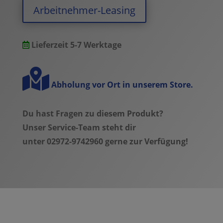
low
Arbeitnehmer-Leasing
-
blue
orange
Lieferzeit 5-7 Werktage
silver
gloss
-
Abholung vor Ort in unserem Store.
Modell
2025
Du hast Fragen zu diesem Produkt?
quantity
Unser Service-Team steht dir
unter 02972-9742960 gerne zur Verfügung!