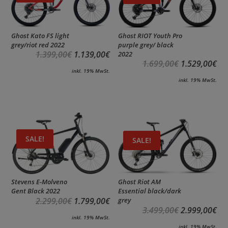
Ghost Kato FS light
Ghost RIOT Youth Pro
grey/riot red 2022
purple grey/ black
1.399,00
€
1.139,00
€
2022
1.699,00
€
1.529,00
€
inkl. 19% MwSt.
inkl. 19% MwSt.
SALE!
SALE!
Stevens E-Molveno
Ghost Riot AM
Gent Black 2022
Essential black/dark
2.299,00
€
1.799,00
€
grey
3.499,00
€
2.999,00
€
inkl. 19% MwSt.
inkl. 19% MwSt.