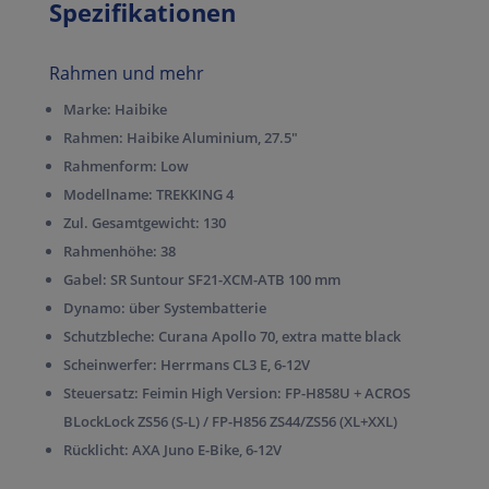
Spezifikationen
Rahmen und mehr
Marke:
Haibike
Rahmen:
Haibike Aluminium, 27.5″
Rahmenform:
Low
Modellname:
TREKKING 4
Zul. Gesamtgewicht:
130
Rahmenhöhe:
38
Gabel:
SR Suntour SF21-XCM-ATB 100 mm
Dynamo:
über Systembatterie
Schutzbleche:
Curana Apollo 70, extra matte black
Scheinwerfer:
Herrmans CL3 E, 6-12V
Steuersatz:
Feimin High Version: FP-H858U + ACROS
BLockLock ZS56 (S-L) / FP-H856 ZS44/ZS56 (XL+XXL)
Rücklicht:
AXA Juno E-Bike, 6-12V