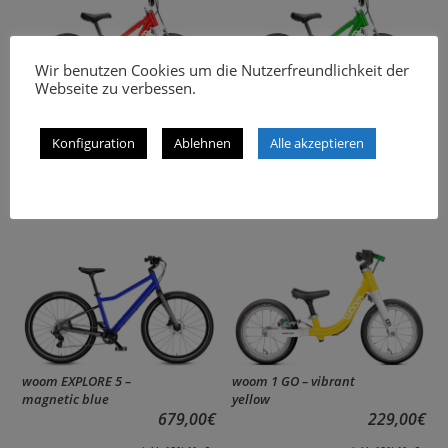
Wir benutzen Cookies um die Nutzerfreundlichkeit der
Webseite zu verbessen.
WOOM 1 Plus woom
WOOM 1 Plus woom
red
grün
Konfiguration
Ablehnen
Alle akzeptieren
279,00
€
279,00
€
inkl. 19% MwSt.
inkl. 19% MwSt.
woom EXPLORE 5 –
woom 1 GO – vibrant
magnetic blue
yellow
679,00
€
229,00
€