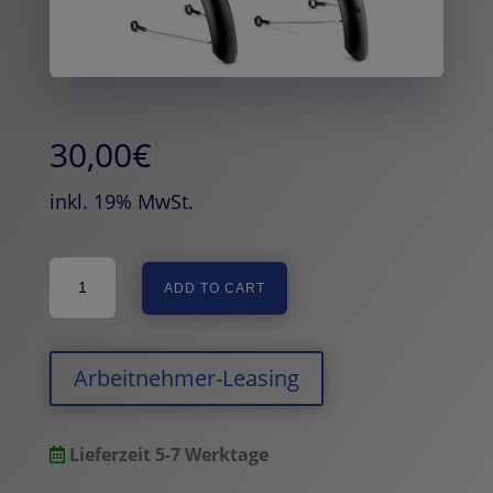
30,00
€
inkl. 19% MwSt.
woom
ADD TO CART
SNAP
Schutzbleche
(woom
6)
Arbeitnehmer-Leasing
quantity
Lieferzeit 5-7 Werktage