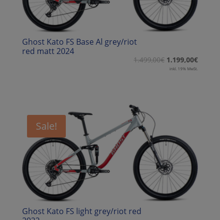
Ghost Kato FS Base Al grey/riot
red matt 2024
1.499,00
€
1.199,00
€
inkl. 19% MwSt.
Sale!
Ghost Kato FS light grey/riot red