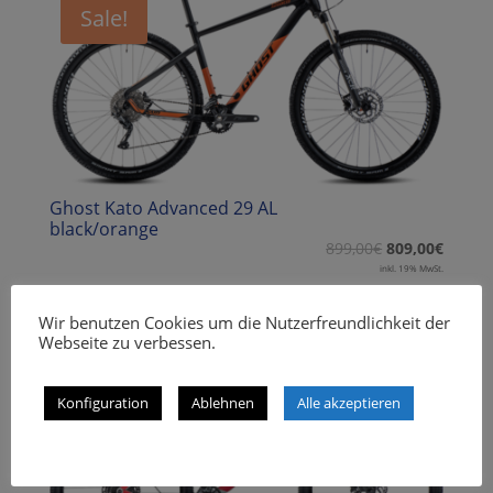
Sale!
Ghost Kato Advanced 29 AL
black/orange
899,00
€
809,00
€
inkl. 19% MwSt.
Wir benutzen Cookies um die Nutzerfreundlichkeit der
Webseite zu verbessen.
Sale!
Konfiguration
Ablehnen
Alle akzeptieren