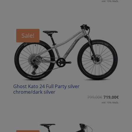
inkl. 19% MwSt.
Sale!
Ghost Kato 24 Full Party silver
chrome/dark silver
799,00
€
719,00
€
inkl. 19% MwSt.