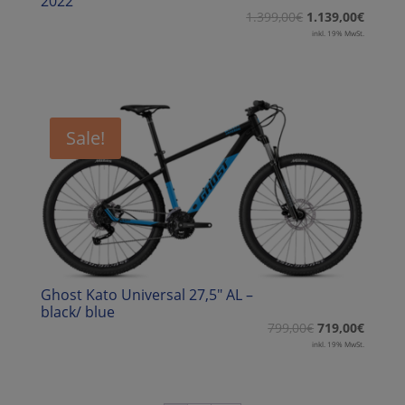
2022
1.399,00
€
1.139,00
€
inkl. 19% MwSt.
Sale!
Ghost Kato Universal 27,5″ AL –
black/ blue
799,00
€
719,00
€
inkl. 19% MwSt.