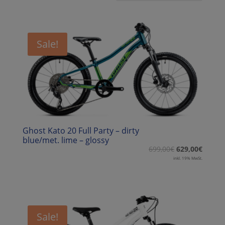
Sale!
Ghost Kato 20 Full Party – dirty
blue/met. lime – glossy
699,00
€
629,00
€
inkl. 19% MwSt.
Sale!