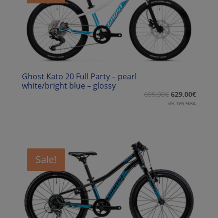
Ghost Kato 20 Full Party – pearl
white/bright blue – glossy
699,00
€
629,00
€
inkl. 19% MwSt.
Sale!