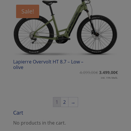
Sale!
Lapierre Overvolt HT 8.7 – Low –
olive
4.099,00
€
3.499,00
€
inkl. 19% MwSt.
1
2
→
Cart
No products in the cart.