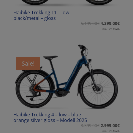
Haibike Trekking 11 – low –
black/metal – gloss
5.199,00
€
4.399,00
€
inkl. 19% MwSt.
Sale!
Haibike Trekking 4 – low – blue
orange silver gloss – Modell 2025
3.399,00
€
2.999,00
€
inkl. 19% MwSt.