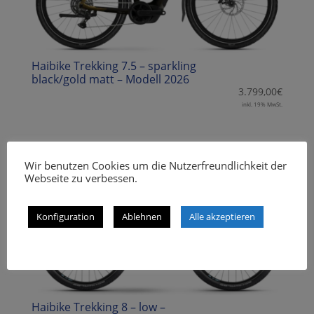
Haibike Trekking 7.5 – sparkling
black/gold matt – Modell 2026
3.799,00
€
inkl. 19% MwSt.
Wir benutzen Cookies um die Nutzerfreundlichkeit der
Webseite zu verbessen.
Sale!
Konfiguration
Ablehnen
Alle akzeptieren
Haibike Trekking 8 – low –