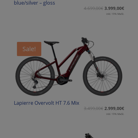
blue/silver – gloss
4.699,00
€
3.999,00
€
inkl. 19% MwSt.
Sale!
Lapierre Overvolt HT 7.6 Mix
3.499,00
€
2.999,00
€
inkl. 19% MwSt.