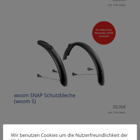
inkl. 19% MwSt.
woom SNAP Schutzbleche
(woom 5)
30,00
€
inkl. 19% MwSt.
Wir benutzen Cookies um die Nutzerfreundlichkeit der