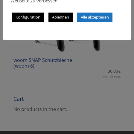
Webseite zu verbessen.
Konfiguration
Ablehnen
Alle akzeptieren
woom SNAP Schutzbleche
(woom 6)
30,00
€
inkl. 19% MwSt.
Cart
No products in the cart.